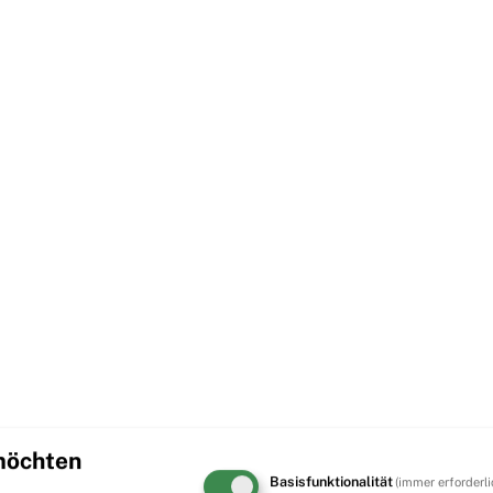
 möchten
Basisfunktionalität
(immer erforderli